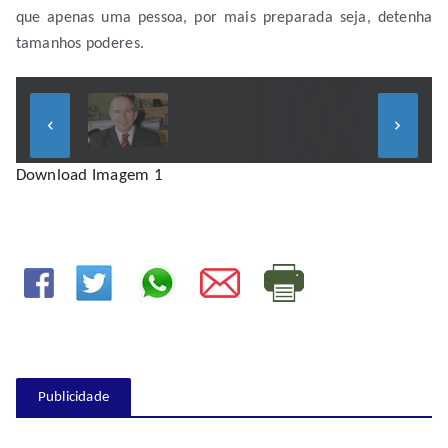
que apenas uma pessoa, por mais preparada seja, detenha
tamanhos poderes.
keyboard_arrow_left
keyboard_arrow_right
Download Imagem 1
Publicidade