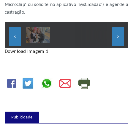
Microchip' ou solicite no aplicativo 'SysCidadão') e agende a
castração.
keyboard_arrow_left
keyboard_arrow_right
Download Imagem 1
Publicidade