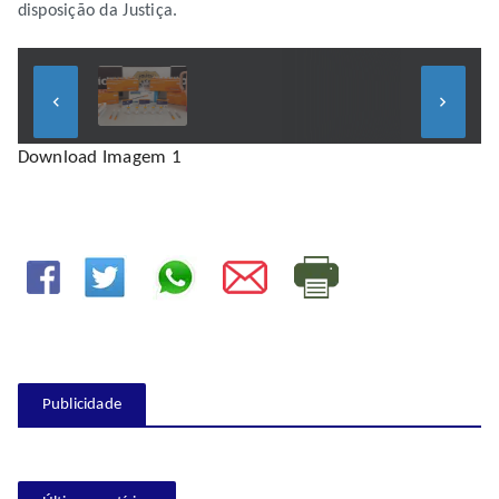
disposição da Justiça.
keyboard_arrow_left
keyboard_arrow_right
Download Imagem 1
Publicidade