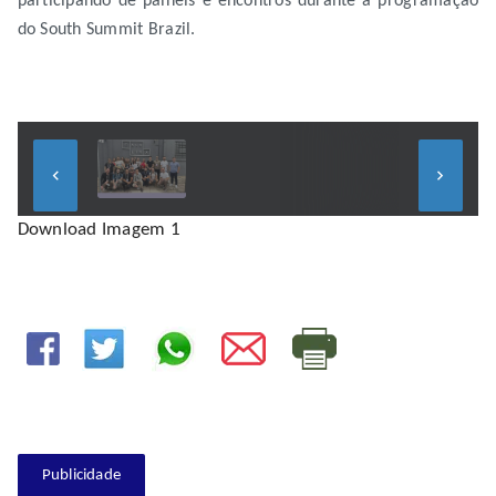
participando de painéis e encontros durante a programação
do South Summit Brazil.
keyboard_arrow_left
keyboard_arrow_right
Download Imagem 1
Publicidade