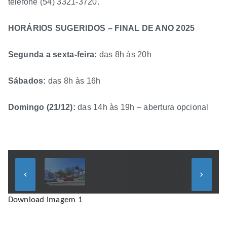
telefone (54) 3321-3720.
HORÁRIOS SUGERIDOS – FINAL DE ANO 2025
Segunda a sexta-feira:
das 8h às 20h
Sábados:
das 8h às 16h
Domingo (21/12):
das 14h às 19h – abertura opcional
keyboard_arrow_left
keyboard_arrow_right
Download Imagem 1