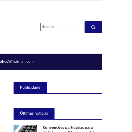
ilva7@hotmail.com
Publicidade
Últimas notícias
Convenções partidárias para