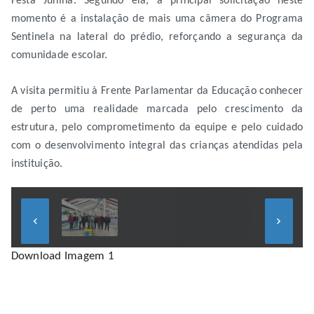
Festa Junina. Segundo ela, a principal solicitação neste
momento é a instalação de mais uma câmera do Programa
Sentinela na lateral do prédio, reforçando a segurança da
comunidade escolar.
A visita permitiu à Frente Parlamentar da Educação conhecer
de perto uma realidade marcada pelo crescimento da
estrutura, pelo comprometimento da equipe e pelo cuidado
com o desenvolvimento integral das crianças atendidas pela
instituição.
keyboard_arrow_left
keyboard_arrow_right
Download Imagem 1