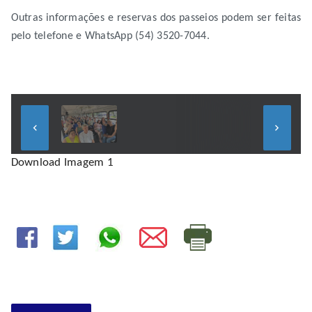
Outras informações e reservas dos passeios podem ser feitas
pelo telefone e WhatsApp (54) 3520-7044.
keyboard_arrow_left
keyboard_arrow_right
Download Imagem 1