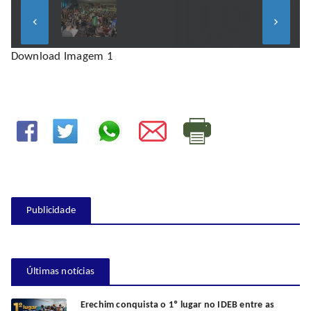
keyboard_arrow_left
keyboard_arrow_right
Download Imagem 1
Publicidade
Últimas notícias
Erechim conquista o 1º lugar no IDEB entre as