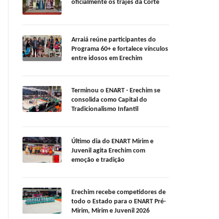
oficialmente os trajes da Corte
Arraiá reúne participantes do
Programa 60+ e fortalece vínculos
entre idosos em Erechim
Terminou o ENART - Erechim se
consolida como Capital do
Tradicionalismo Infantil
Último dia do ENART Mirim e
Juvenil agita Erechim com
emoção e tradição
Erechim recebe competidores de
todo o Estado para o ENART Pré-
Mirim, Mirim e Juvenil 2026