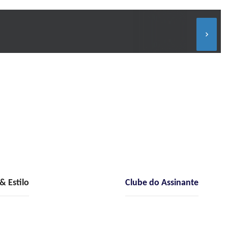
keyboard_arrow_right
 Estilo
Clube do Assinante