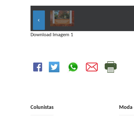
keyboard_arrow_left
Download Imagem 1
Colunistas
Moda &