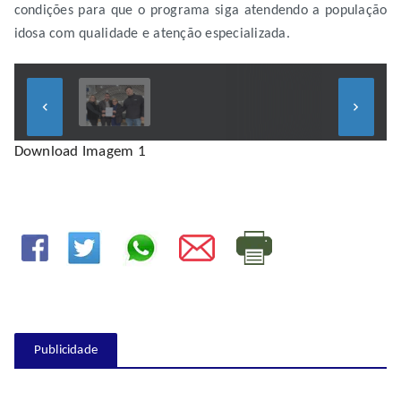
condições para que o programa siga atendendo a população
idosa com qualidade e atenção especializada.
keyboard_arrow_left
keyboard_arrow_right
Download Imagem 1
Publicidade