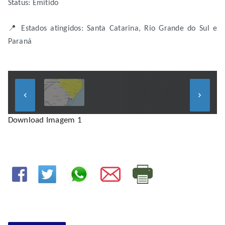
Status: Emitido
📍 Estados atingidos: Santa Catarina, Rio Grande do Sul e
Paraná
keyboard_arrow_left
keyboard_arrow_right
Download Imagem 1