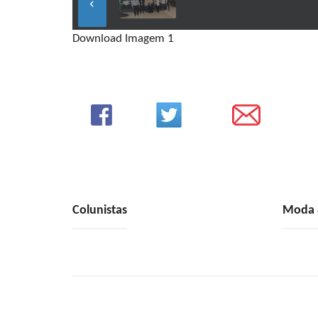
keyboard_arrow_left
Download Imagem 1
Colunistas
Moda &