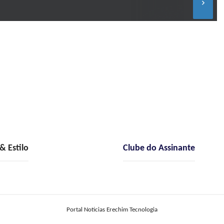
keyboard_arrow_right
 Estilo
Clube do Assinante
Portal Noticias Erechim Tecnologia