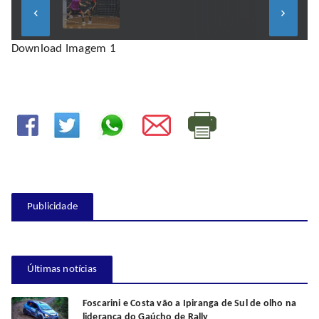
keyboard_arrow_left
keyboard_arrow_right
Download Imagem 1
Publicidade
Últimas notícias
Foscarini e Costa vão a Ipiranga de Sul de olho na
liderança do Gaúcho de Rally