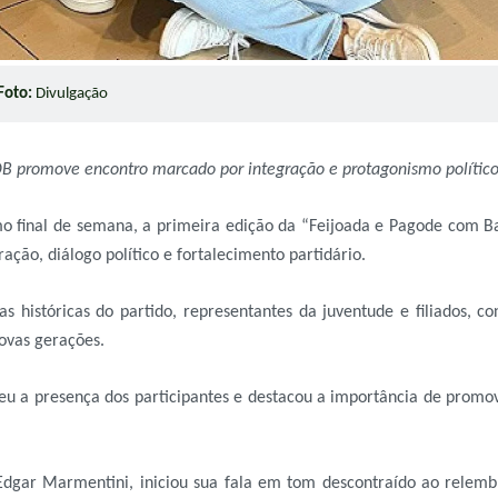
Foto:
Divulgação
 promove encontro marcado por integração e protagonismo polític
 final de semana, a primeira edição da “Feijoada e Pagode com Ba
ão, diálogo político e fortalecimento partidário.
 históricas do partido, representantes da juventude e filiados, 
novas gerações.
eu a presença dos participantes e destacou a importância de prom
gar Marmentini, iniciou sua fala em tom descontraído ao relembra