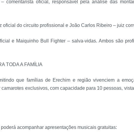
– comentarista oficial, responsável pela análise das mont
oficial do circuito profissional e João Carlos Ribeiro – juiz co
icial e Maiquinho Bull Fighter – salva-vidas. Ambos são prof
 TODA A FAMÍLIA
mitindo que famílias de Erechim e região vivenciem a emoçã
r camarotes exclusivos, com capacidade para 10 pessoas, vista p
co poderá acompanhar apresentações musicais gratuitas: